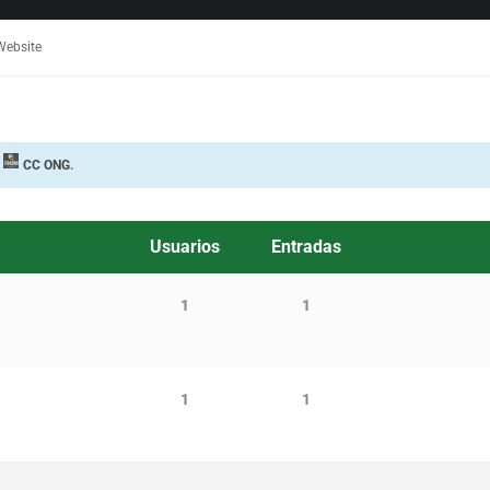
Website
CC ONG
.
Usuarios
Entradas
1
1
1
1