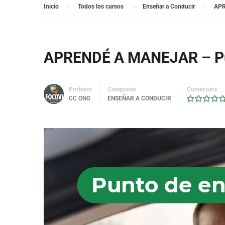
Inicio
Todos los cursos
Enseñar a Conducir
APR
APRENDÉ A MANEJAR – Pun
Profesor
Categorías
Comentario
CC ONG
ENSEÑAR A CONDUCIR